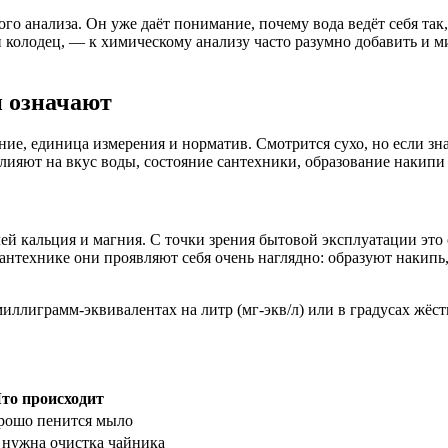
о анализа. Он уже даёт понимание, почему вода ведёт себя так, 
колодец, — к химическому анализу часто разумно добавить и м
и означают
ие, единица измерения и норматив. Смотрится сухо, но если знат
лияют на вкус воды, состояние сантехники, образование накипи
й кальция и магния. С точки зрения бытовой эксплуатации это 
 сантехнике они проявляют себя очень наглядно: образуют наки
миллиграмм-эквивалентах на литр (мг-экв/л) или в градусах жё
то происходит
орошо пенится мыло
 нужна очистка чайника