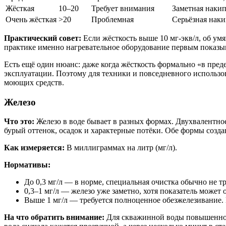
Жёсткая
10–20
Требует внимания
Заметная накип
Очень жёсткая
>20
Проблемная
Серьёзная наки
Практический совет:
Если жёсткость выше 10 мг-экв/л, об умя
практике именно нагревательное оборудование первым показыв
Есть ещё один нюанс: даже когда жёсткость формально «в преде
эксплуатации. Поэтому для техники и повседневного использо
моющих средств.
Железо
Что это:
Железо в воде бывает в разных формах. Двухвалентное
бурый оттенок, осадок и характерные потёки. Обе формы созд
Как измеряется:
В миллиграммах на литр (мг/л).
Нормативы:
До 0,3 мг/л — в норме, специальная очистка обычно не тр
0,3–1 мг/л — железо уже заметно, хотя показатель может
Выше 1 мг/л — требуется полноценное обезжелезивание. 
На что обратить внимание:
Для скважинной воды повышенное 