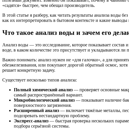
полезный документ. Именно он показывает, почему в чайнике б
«садятся» быстрее, чем обещал производитель.
В этой статье я разберу, как читать результаты анализа воды 
как их интерпретировать в бытовом контексте и какие выводы
Что такое анализ воды и зачем его дела
Анализ воды — это исследование, которое показывает состав и
воде, в каком количестве это присутствует и укладываются ли
Важно понимать: анализ нужен не «для галочки», а для принят
обезжелезивания, или покупают дорогой обратный осмос, хотя п
решает конкретную задачу.
Существует несколько типов анализа:
Полный химический анализ
— проверяет основные макро
самый распространённый вариант.
Микробиологический анализ
— показывает наличие бакт
поверхностного загрязнения.
Расширенный анализ
— включает тяжёлые металлы, пест
подозревать нестандартную проблему.
Экспресс-анализ
— быстрая проверка нескольких парамет
подбора серьёзной системы.