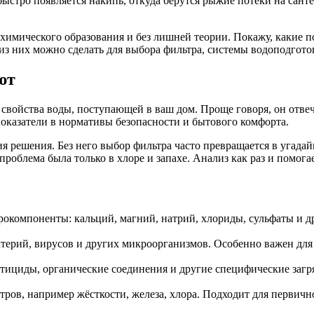
ыстро появляется накипь, откуда берутся рыжие потёки на сант
без химического образования и без лишней теории. Покажу, какие
 из них можно сделать для выбора фильтра, системы водоподгот
ют
 свойства воды, поступающей в ваш дом. Проще говоря, он отвеч
 показатели в нормативы безопасности и бытового комфорта.
ия решения. Без него выбор фильтра часто превращается в угада
роблема была только в хлоре и запахе. Анализ как раз и помогае
компоненты: кальций, магний, натрий, хлориды, сульфаты и др
ерий, вирусов и других микроорганизмов. Особенно важен для 
ициды, органические соединения и другие специфические загрязн
ров, например жёсткости, железа, хлора. Подходит для первичн