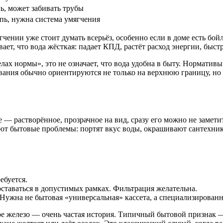
ь, может забивать трубы
пь, нужна система умягчения
гчении уже стоит думать всерьёз, особенно если в доме есть бой
ает, что вода жёсткая: падает КПД, растёт расход энергии, бы
лах нормы», это не означает, что вода удобна в быту. Норматив
вания обычно ориентируются не только на верхнюю границу, но 
 — растворённое, прозрачное на вид, сразу его можно не замети
ают бытовые проблемы: портят вкус воды, окрашивают сантехник
ебуется.
 оставаться в допустимых рамках. Фильтрация желательна.
Нужна не бытовая «универсальная» кассета, а специализированн
железо — очень частая история. Типичный бытовой признак — р