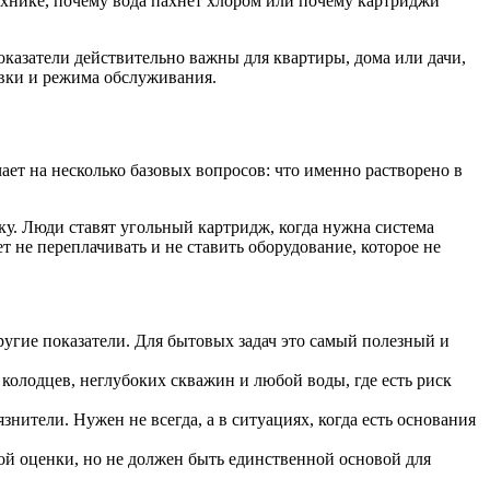
ехнике, почему вода пахнет хлором или почему картриджи
 показатели действительно важны для квартиры, дома или дачи,
овки и режима обслуживания.
ает на несколько базовых вопросов: что именно растворено в
йку. Люди ставят угольный картридж, когда нужна система
т не переплачивать и не ставить оборудование, которое не
угие показатели. Для бытовых задач это самый полезный и
колодцев, неглубоких скважин и любой воды, где есть риск
ители. Нужен не всегда, а в ситуациях, когда есть основания
ой оценки, но не должен быть единственной основой для