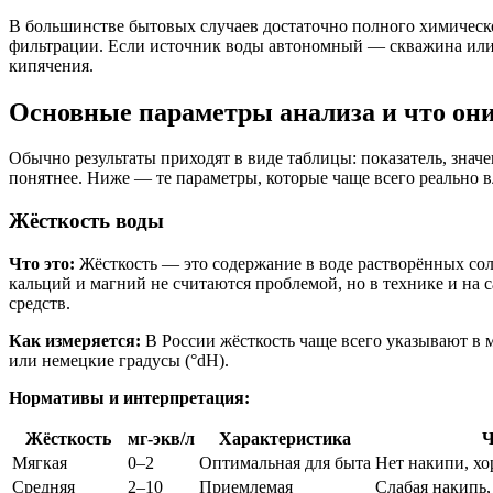
В большинстве бытовых случаев достаточно полного химическог
фильтрации. Если источник воды автономный — скважина или 
кипячения.
Основные параметры анализа и что он
Обычно результаты приходят в виде таблицы: показатель, значен
понятнее. Ниже — те параметры, которые чаще всего реально в
Жёсткость воды
Что это:
Жёсткость — это содержание в воде растворённых соле
кальций и магний не считаются проблемой, но в технике и на
средств.
Как измеряется:
В России жёсткость чаще всего указывают в 
или немецкие градусы (°dH).
Нормативы и интерпретация:
Жёсткость
мг-экв/л
Характеристика
Ч
Мягкая
0–2
Оптимальная для быта
Нет накипи, х
Средняя
2–10
Приемлемая
Слабая накипь,