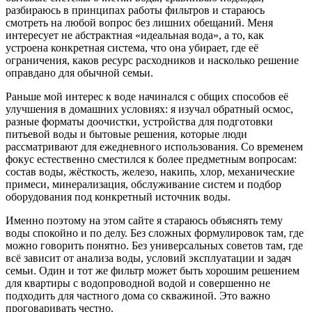
разбираюсь в принципах работы фильтров и стараюсь
смотреть на любой вопрос без лишних обещаний. Меня
интересует не абстрактная «идеальная вода», а то, как
устроена конкретная система, что она убирает, где её
ограничения, каков ресурс расходников и насколько решение
оправдано для обычной семьи.
Раньше мой интерес к воде начинался с общих способов её
улучшения в домашних условиях: я изучал обратный осмос,
разные форматы доочистки, устройства для подготовки
питьевой воды и бытовые решения, которые люди
рассматривают для ежедневного использования. Со временем
фокус естественно сместился к более предметным вопросам:
состав воды, жёсткость, железо, накипь, хлор, механические
примеси, минерализация, обслуживание систем и подбор
оборудования под конкретный источник воды.
Именно поэтому на этом сайте я стараюсь объяснять тему
воды спокойно и по делу. Без сложных формулировок там, где
можно говорить понятно. Без универсальных советов там, где
всё зависит от анализа воды, условий эксплуатации и задач
семьи. Один и тот же фильтр может быть хорошим решением
для квартиры с водопроводной водой и совершенно не
подходить для частного дома со скважиной. Это важно
проговаривать честно.