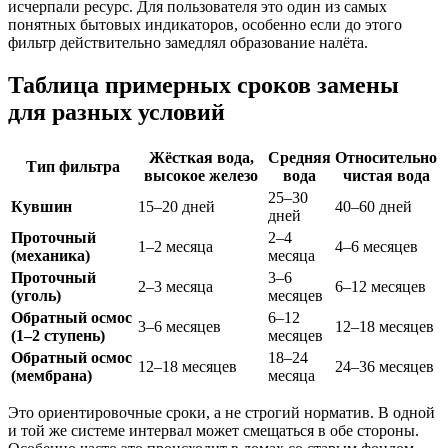
исчерпали ресурс. Для пользователя это один из самых
понятных бытовых индикаторов, особенно если до этого
фильтр действительно замедлял образование налёта.
Таблица примерных сроков замены
для разных условий
Жёсткая вода,
Средняя
Относительно
Тип фильтра
высокое железо
вода
чистая вода
25–30
Кувшин
15–20 дней
40–60 дней
дней
Проточный
2–4
1–2 месяца
4–6 месяцев
(механика)
месяца
Проточный
3–6
2–3 месяца
6–12 месяцев
(уголь)
месяцев
Обратный осмос
6–12
3–6 месяцев
12–18 месяцев
(1–2 ступень)
месяцев
Обратный осмос
18–24
12–18 месяцев
24–36 месяцев
(мембрана)
месяца
Это ориентировочные сроки, а не строгий норматив. В одной
и той же системе интервал может смещаться в обе стороны.