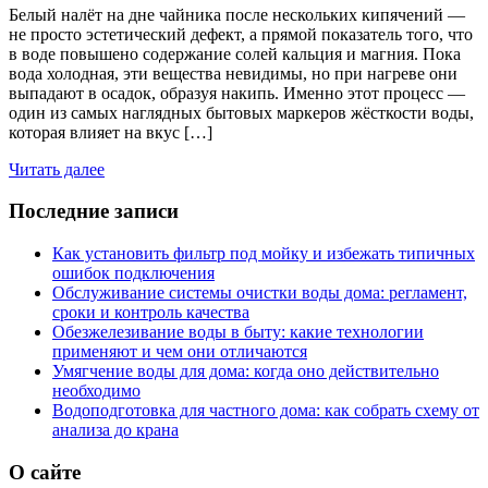
Белый налёт на дне чайника после нескольких кипячений —
не просто эстетический дефект, а прямой показатель того, что
в воде повышено содержание солей кальция и магния. Пока
вода холодная, эти вещества невидимы, но при нагреве они
выпадают в осадок, образуя накипь. Именно этот процесс —
один из самых наглядных бытовых маркеров жёсткости воды,
которая влияет на вкус […]
Читать далее
Последние записи
Как установить фильтр под мойку и избежать типичных
ошибок подключения
Обслуживание системы очистки воды дома: регламент,
сроки и контроль качества
Обезжелезивание воды в быту: какие технологии
применяют и чем они отличаются
Умягчение воды для дома: когда оно действительно
необходимо
Водоподготовка для частного дома: как собрать схему от
анализа до крана
О сайте